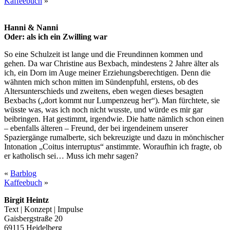
Kaffeebuch
»
Hanni & Nanni
Oder: als ich ein Zwilling war
So eine Schulzeit ist lange und die Freundinnen kommen und
gehen. Da war Christine aus Bexbach, mindestens 2 Jahre älter als
ich, ein Dorn im Auge meiner Erziehungsberechtigen. Denn die
wähnten mich schon mitten im Sündenpfuhl, erstens, ob des
Altersunterschieds und zweitens, eben wegen dieses besagten
Bexbachs („dort kommt nur Lumpenzeug her“). Man fürchtete, sie
wüsste was, was ich noch nicht wusste, und würde es mir gar
beibringen. Hat gestimmt, irgendwie. Die hatte nämlich schon einen
– ebenfalls älteren – Freund, der bei irgendeinem unserer
Spaziergänge rumalberte, sich bekreuzigte und dazu in mönchischer
Intonation „Coitus interruptus“ anstimmte. Woraufhin ich fragte, ob
er katholisch sei… Muss ich mehr sagen?
«
Barblog
Kaffeebuch
»
Birgit Heintz
Text | Konzept | Impulse
Gaisbergstraße 20
69115 Heidelberg