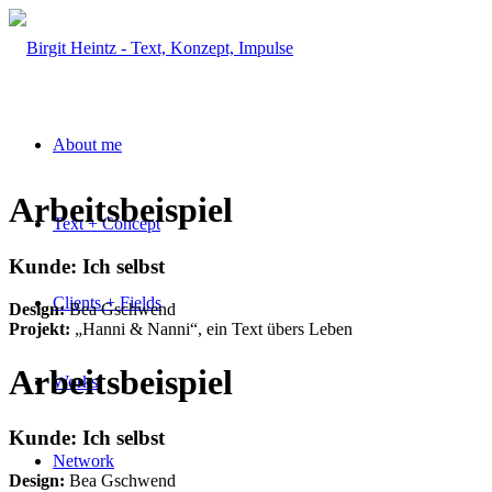
About me
Arbeitsbeispiel
Text + Concept
Kunde:
Ich selbst
Clients + Fields
Design:
Bea Gschwend
Projekt:
„Hanni & Nanni“, ein Text übers Leben
Arbeitsbeispiel
Works
Kunde:
Ich selbst
Network
Design:
Bea Gschwend