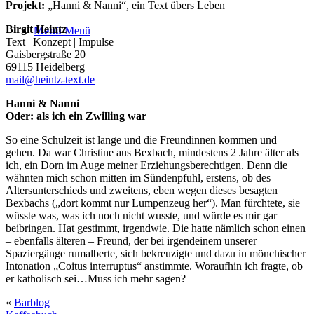
Projekt:
„Hanni & Nanni“, ein Text übers Leben
Birgit Heintz
Menü
Menü
Text | Konzept | Impulse
Gaisbergstraße 20
69115 Heidelberg
mail@heintz-text.de
Hanni & Nanni
Oder: als ich ein Zwilling war
So eine Schulzeit ist lange und die Freundinnen kommen und
gehen. Da war Christine aus Bexbach, mindestens 2 Jahre älter als
ich, ein Dorn im Auge meiner Erziehungsberechtigen. Denn die
wähnten mich schon mitten im Sündenpfuhl, erstens, ob des
Altersunterschieds und zweitens, eben wegen dieses besagten
Bexbachs („dort kommt nur Lumpenzeug her“). Man fürchtete, sie
wüsste was, was ich noch nicht wusste, und würde es mir gar
beibringen. Hat gestimmt, irgendwie. Die hatte nämlich schon einen
– ebenfalls älteren – Freund, der bei irgendeinem unserer
Spaziergänge rumalberte, sich bekreuzigte und dazu in mönchischer
Intonation „Coitus interruptus“ anstimmte. Woraufhin ich fragte, ob
er katholisch sei…Muss ich mehr sagen?
«
Barblog